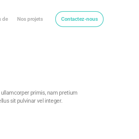
s de
Nos projets
Contactez-nous
ullamcorper primis, nam pretium
us sit pulvinar vel integer.